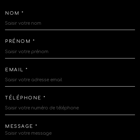
NOM *
TRAD_MELTEM_VOSCOORDO
PRÉNOM *
EMAIL *
TÉLÉPHONE *
MESSAGE *
TRAD_MELTEM_VOREDEMAN