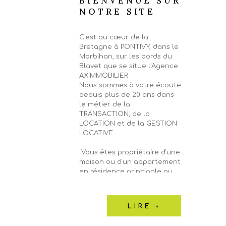
BIENVENUE SUR
NOTRE SITE
C'est au cœur de la
Bretagne à PONTIVY, dans le
Morbihan, sur les bords du
Blavet que se situe l'Agence
AXIMMOBILIER.
Nous sommes à votre écoute
depuis plus de 20 ans dans
le métier de la
TRANSACTION, de la
LOCATION et de la GESTION
LOCATIVE.
Vous êtes propriétaire d'une
maison ou d'un appartement
en résidence principale ou
secondaire, d'un local
commercial, d'un immeuble,
d'un garage ou d'un terrain
LIRE +
sur PONTIVY et sa région et
vous souhaitez faire estimer