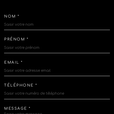
NOM *
TRAD_MELTEM_VOSCOORDO
PRÉNOM *
EMAIL *
TÉLÉPHONE *
MESSAGE *
TRAD_MELTEM_VOREDEMAN