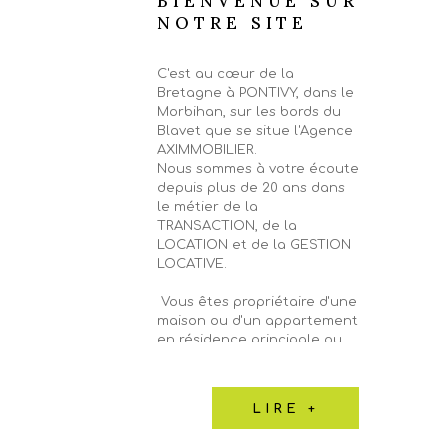
BIENVENUE SUR
NOTRE SITE
C'est au cœur de la
Bretagne à PONTIVY, dans le
Morbihan, sur les bords du
Blavet que se situe l'Agence
AXIMMOBILIER.
Nous sommes à votre écoute
depuis plus de 20 ans dans
le métier de la
TRANSACTION, de la
LOCATION et de la GESTION
LOCATIVE.
Vous êtes propriétaire d'une
maison ou d'un appartement
en résidence principale ou
secondaire, d'un local
commercial, d'un immeuble,
d'un garage ou d'un terrain
LIRE +
sur PONTIVY et sa région et
vous souhaitez faire estimer