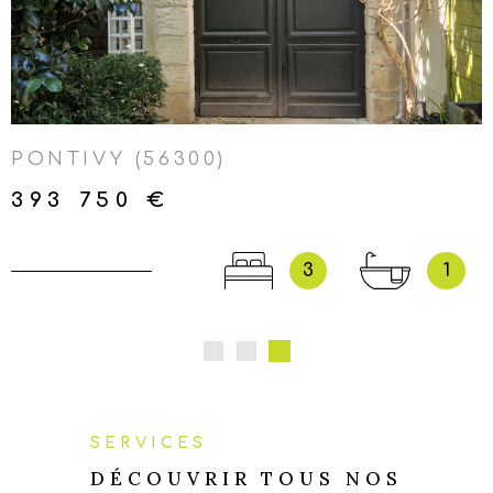
VOIR LE BIEN
LOCMALO-NEULLIAC-
KERGRIST-SAINT-AIGNAN-
SAINTE-BRIGITTE-GUERLÉDAN
PONTIVY (56300)
393 750 €
3
1
SERVICES
DÉCOUVRIR TOUS NOS