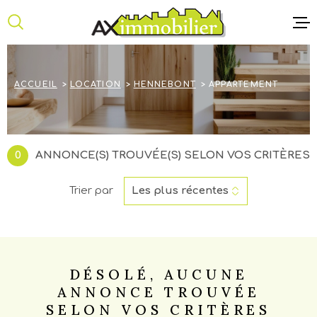
Aller
Aller
Aller
Aller
à
à
au
au
:
la
menu
contenu
recherche
principal
ACCUEIL
ACCUEIL
LOCATION
HENNEBONT
APPARTEMENT
ANNONCE
NOTRE AG
0
ANNONCE(S) TROUVÉE(S) SELON VOS CRITÈRES
CONTACT
Trier par
Les plus récentes
DÉSOLÉ, AUCUNE
ANNONCE TROUVÉE
SELON VOS CRITÈRES