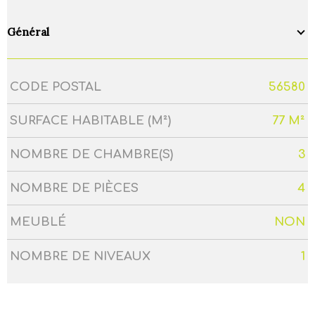
Général
CODE POSTAL
56580
Caractérisque
Valeurs
SURFACE HABITABLE (M²)
77 M²
NOMBRE DE CHAMBRE(S)
3
NOMBRE DE PIÈCES
4
MEUBLÉ
NON
NOMBRE DE NIVEAUX
1