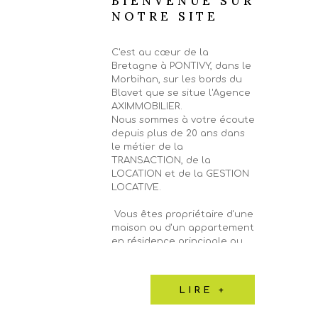
BIENVENUE SUR
NOTRE SITE
C'est au cœur de la
Bretagne à PONTIVY, dans le
Morbihan, sur les bords du
Blavet que se situe l'Agence
AXIMMOBILIER.
Nous sommes à votre écoute
depuis plus de 20 ans dans
le métier de la
TRANSACTION, de la
LOCATION et de la GESTION
LOCATIVE.
Vous êtes propriétaire d'une
maison ou d'un appartement
en résidence principale ou
secondaire, d'un local
commercial, d'un immeuble,
d'un garage ou d'un terrain
LIRE +
sur PONTIVY et sa région et
vous souhaitez faire estimer