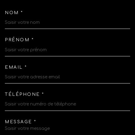
NOM *
TRAD_MELTEM_VOSCOORDO
PRÉNOM *
EMAIL *
TÉLÉPHONE *
MESSAGE *
TRAD_MELTEM_VOREDEMAN