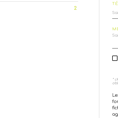
T
2
M
* 
obl
Le
fo
fi
ag