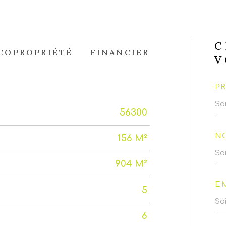
C
COPROPRIÉTÉ
FINANCIER
V
P
56300
N
156 M²
904 M²
E
5
6