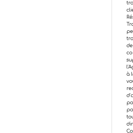
tr
cl
Ré
Tr
pe
tr
de
co
su
l'
à l
vo
re
d’
po
po
to
di
Co