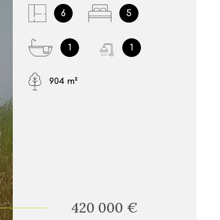
6
5
1
1
904 m²
420 000 €