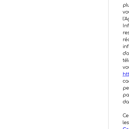
pl
vo
l'
In
re
ré
in
d'
té
vo
ht
ca
pe
pa
da
Ce
le