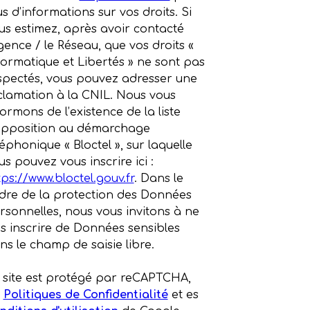
us d’informations sur vos droits. Si
us estimez, après avoir contacté
Agence / le Réseau, que vos droits «
formatique et Libertés » ne sont pas
spectés, vous pouvez adresser une
clamation à la CNIL. Nous vous
formons de l’existence de la liste
opposition au démarchage
léphonique « Bloctel », sur laquelle
us pouvez vous inscrire ici :
tps://www.bloctel.gouv.fr
. Dans le
dre de la protection des Données
rsonnelles, nous vous invitons à ne
s inscrire de Données sensibles
ns le champ de saisie libre.
 site est protégé par reCAPTCHA,
s
Politiques de Confidentialité
et es