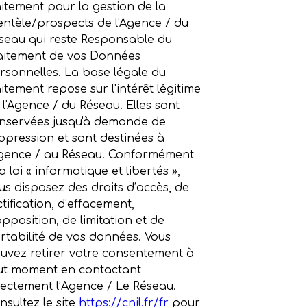
aitement pour la gestion de la
ientèle/prospects de l'Agence / du
seau qui reste Responsable du
aitement de vos Données
rsonnelles. La base légale du
aitement repose sur l'intérêt légitime
 l'Agence / du Réseau. Elles sont
nservées jusqu'à demande de
ppression et sont destinées à
Agence / au Réseau. Conformément
a loi « informatique et libertés »,
us disposez des droits d’accès, de
ctification, d’effacement,
opposition, de limitation et de
rtabilité de vos données. Vous
uvez retirer votre consentement à
ut moment en contactant
rectement l’Agence / Le Réseau.
nsultez le site
https://cnil.fr/fr
pour