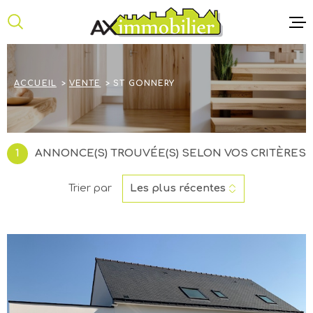
Aller
Aller
Aller
Aller
à
à
au
au
:
la
menu
contenu
recherche
principal
ACCUEIL
ACCUEIL
VENTE
ST GONNERY
ANNONCE
NOTRE AG
1
ANNONCE(S) TROUVÉE(S) SELON VOS CRITÈRES
CONTACT
Trier par
Les plus récentes