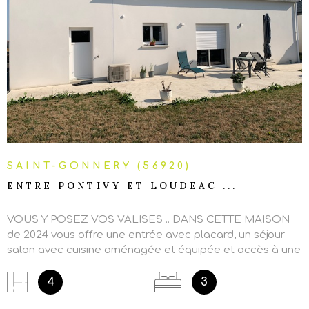
VOIR LE BIEN
SAINT-GONNERY (56920)
ENTRE PONTIVY ET LOUDEAC ...
VOUS Y POSEZ VOS VALISES .. DANS CETTE MAISON
de 2024 vous offre une entrée avec placard, un séjour
salon avec cuisine aménagée et équipée et accès à une
arrière cuisine, un dégagement, une chambre, une salle
d'eau et un wc. A l'étage: un palier avec coin bureau,
4
3
deux chambres dont une avec dressing et placard