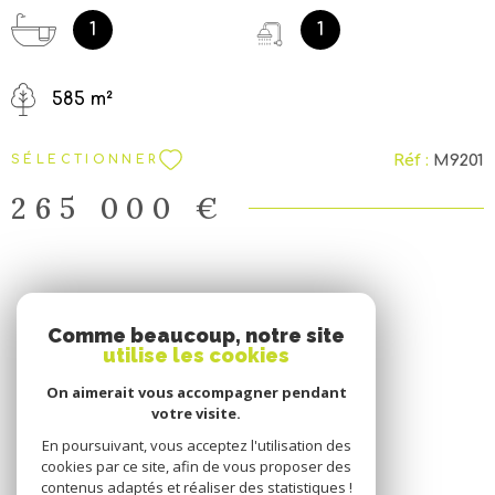
aménagé, une salle de bains et wc séparé. Garage
attenant Jardin arboré avec abri de jardin Le tout sur
1
1
une surface de 585 m² Assainissement collectif et
chauffage au sol... Belles prestations.
585 m²
Réf :
M9201
SÉLECTIONNER
265 000 €
SE CONNECTER
Comme beaucoup, notre site
utilise les cookies
ESPACE PROPRIÉTAIRE
On aimerait vous accompagner pendant
votre visite.
En poursuivant, vous acceptez l'utilisation des
cookies par ce site, afin de vous proposer des
contenus adaptés et réaliser des statistiques !