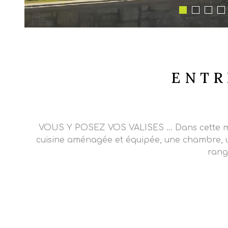
ENTR
VOUS Y POSEZ VOS VALISES ... Dans cette ma
cuisine aménagée et équipée, une chambre, un 
rang