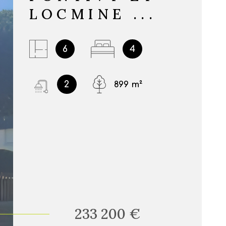
LOCMINE ...
6
4
2
899 m²
233 200 €