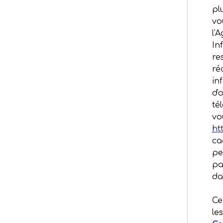
pl
vo
l'
In
re
ré
in
d'
té
vo
ht
ca
pe
pa
da
Ce
le