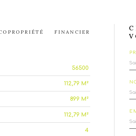
C
COPROPRIÉTÉ
FINANCIER
V
P
56500
N
112,79 M²
899 M²
E
112,79 M²
4