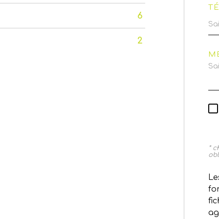
T
6
2
M
* 
obl
Le
fo
fi
ag