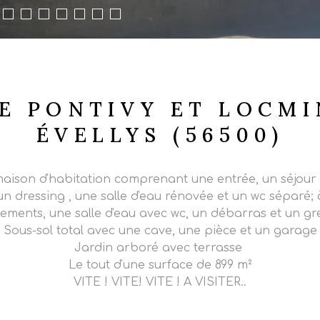
E PONTIVY ET LOCMIN
ÉVELLYS (56500)
ison d'habitation comprenant une entrée, un séjour 
dressing , une salle d'eau rénovée et un wc séparé; à 
ements, une salle d'eau avec wc, un débarras et un gre
Sous-sol total avec une cave, une pièce et un garage
Jardin arboré avec terrasse
Le tout d'une surface de 899 m²
VITE ! VITE! VITE ! A VISITER..