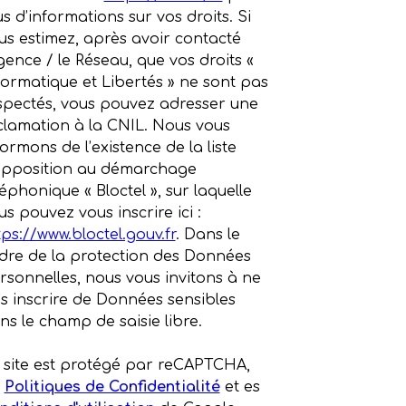
us d’informations sur vos droits. Si
us estimez, après avoir contacté
Agence / le Réseau, que vos droits «
formatique et Libertés » ne sont pas
spectés, vous pouvez adresser une
clamation à la CNIL. Nous vous
formons de l’existence de la liste
opposition au démarchage
léphonique « Bloctel », sur laquelle
us pouvez vous inscrire ici :
tps://www.bloctel.gouv.fr
. Dans le
dre de la protection des Données
rsonnelles, nous vous invitons à ne
s inscrire de Données sensibles
ns le champ de saisie libre.
 site est protégé par reCAPTCHA,
s
Politiques de Confidentialité
et es