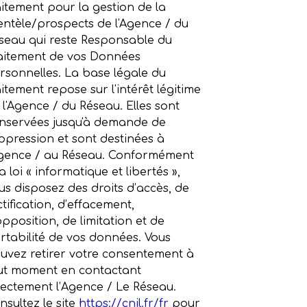
aitement pour la gestion de la
ientèle/prospects de l'Agence / du
seau qui reste Responsable du
aitement de vos Données
rsonnelles. La base légale du
aitement repose sur l'intérêt légitime
 l'Agence / du Réseau. Elles sont
nservées jusqu'à demande de
ppression et sont destinées à
Agence / au Réseau. Conformément
a loi « informatique et libertés »,
us disposez des droits d’accès, de
ctification, d’effacement,
opposition, de limitation et de
rtabilité de vos données. Vous
uvez retirer votre consentement à
ut moment en contactant
rectement l’Agence / Le Réseau.
nsultez le site
https://cnil.fr/fr
pour