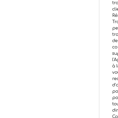
tr
cl
Ré
Tr
pe
tr
de
co
su
l'
à l
vo
re
d’
po
po
to
di
Co