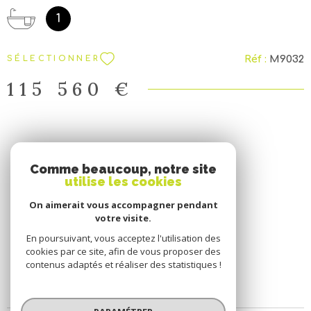
une piéce faisant office de chambre. Au sous-sol: un
garage, une buanderie, un espace chaufferie.(chaudiére
1
fioul) Assainissement individuel. Ce bien offre un bon
rapport qualité/prix et est située dans un environnement
Réf :
M9032
SÉLECTIONNER
calme et verdoyant... Le tout sur un terrain d'environ 7
589m². ESPACE ET NATURE!!! Pour visiter
115 560 €
AXIMMOBILIER-PONTIVY 02 97 25 09 75
SE CONNECTER
Comme beaucoup, notre site
utilise les cookies
ESPACE PROPRIÉTAIRE
On aimerait vous accompagner pendant
votre visite.
En poursuivant, vous acceptez l'utilisation des
cookies par ce site, afin de vous proposer des
contenus adaptés et réaliser des statistiques !