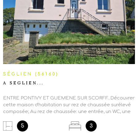
VOIR LE BIEN
SÉGLIEN (56160)
A SEGLIEN...
ENTRE PONTIVY ET GUEMENE SUR SCORFF...Découvrer
cette maison d'habitation sur rez de chaussée surélevé
composée; Au rez de chaussée: une entrée, un WC, une
cuisine aménagée, un séjour ouvert sur un salon, un
couloir, une salle de bains et deux chambres. A l'étage:
5
3
un vaste grenier sur dalle béton...AMENAGEABLE avec