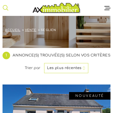
Aller
Aller
Aller
Aller
à
à
au
au
:
la
menu
contenu
recherche
principal
ACCUEIL
ACCUEIL
VENTE
SEGLIEN
ANNONCE
NOTRE AG
1
ANNONCE(S) TROUVÉE(S) SELON VOS CRITÈRES
CONTACT
Trier par
Les plus récentes
NOUVEAUTÉ