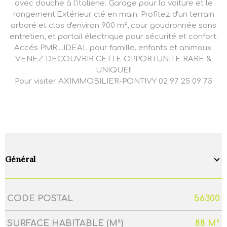
avec douche à l'italiene. Garage pour la voiture et le
rangement.Extérieur clé en main: Profitez d'un terrain
arboré et clos d'environ 900 m², cour goudronnée sans
entretien, et portail électrique pour sécurité et confort.
Accés PMR....IDEAL pour famille, enfants et animaux.
VENEZ DECOUVRIR CETTE OPPORTUNITE RARE &
UNIQUE!!
Pour visiter AXIMMOBILIER-PONTIVY 02 97 25 09 75
Général
CODE POSTAL
56300
Caractérisque
Valeurs
SURFACE HABITABLE (M²)
88 M²