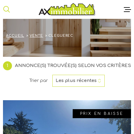
Aller
Aller
Aller
Aller
à
à
au
au
:
la
menu
contenu
recherche
principal
ACCUEIL
ACCUEIL
VENTE
CLEGUEREC
ANNONCE
NOTRE AG
1
ANNONCE(S) TROUVÉE(S) SELON VOS CRITÈRES
CONTACT
Trier par
Les plus récentes
PRIX EN BAISSE