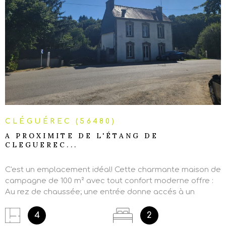
VOIR LE BIEN
CLÉGUÉREC (56480)
A PROXIMITE DE L'ÉTANG DE
CLEGUEREC...
C'est un emplacement idéal! Cette charmante maison de
campagne de 100 m² avec tout confort moderne offre :
Au rez de chaussée; une entrée donne accés à un
couloir qui dessert un WC avec un lave-mains, une cuisine
aménagée et équipée ouverte sur un séjour avec un
4
2
poéle à bois et un accés au salon sur demi-niveau.Au 1er